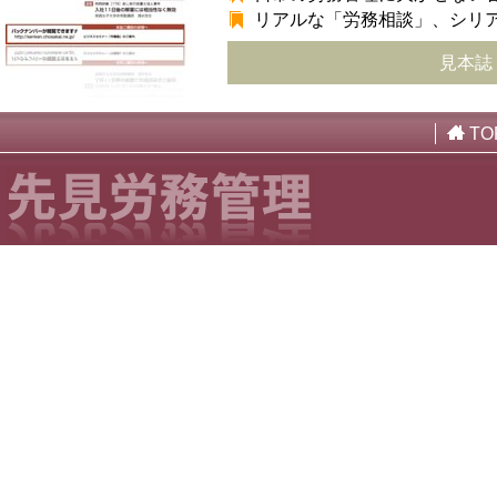
リアルな「労務相談」、シリ
見本誌
TO