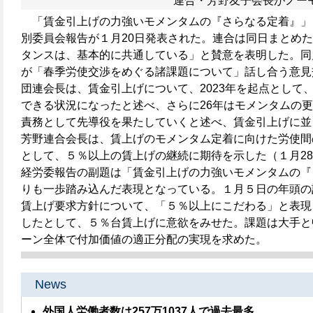
連合・芳野友子会長がノー
「賃金引上げの力強いモメンタムの『さらなる定着』」
別委員会報告が１月20日発表された。連合は同日まとめ
タンスは、基本的に共通している」と賛意を表明した。同
が「春季労使交渉をめぐる諸課題について」話し合う意見
団連会長は、賃金引上げについて、2023年を起点として、
できる状況になったと述べ、さらに26年はモメンタムの
責務として先導役を果たしていくと述べ、賃金引上げに並
芳野連合会長は、賃上げのモメンタム定着に向けた労使間
として、５％以上の賃上げの継続に期待を示した（１月2
経労委報告の副題は「賃金引上げの力強いモメンタムの『
りも一歩踏み込んだ表現となっている。１月５日の年頭の
賃上げ要求方針について、「５％以上にこだわる」と表現
したとして、５％台賃上げに意欲をみせた。課題は大手と
ーン全体で付加価値の適正分配の実現を求めた。
News
外国人労働者数は257万1037人で過去最多