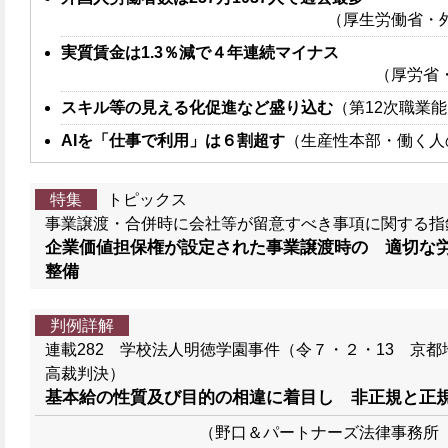
（厚生労働省・
実質賃金は1.3％減で４年連続マイナス
（厚労省
スキル等の見える化促進など盛り込む
（第12次職業
AIを「仕事で利用」は６割超す
（生産性本部・働く人
特集
トピックス
事業譲渡・合併時に会社等が留意すべき事項に関する指
企業価値担保権が設定された事業譲渡時の 適切な
整備
判例詳解
連載282 学校法人明徳学園事件（令７・２・13 京都
高裁判決）
基本給の性質及び目的の相違に着目し 非正規と正
（野口＆パートナーズ法律事務所