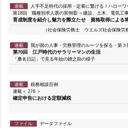
連載
人手不足時代の採用・定着に繋げる！ハローワ
第18回 職種別求人票の実例⑮ ～建設、土木、電気工
育成制度を紹介し魅力を際立たせ 資格取得による
（社会保険労務士 ウエルズ社会保険労
連載
我が国の人事・労務管理のルーツを探る・第３
第70回 江戸時代のサラリーマンの生活
「桑名日記」で見る年始の鐐之助の様子
連載
税務相談百例
連載＜ 276 ＞
確定申告における定額減税
ファイル
データファイル