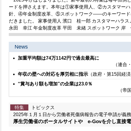
ードを押さえます。本年は①家事使用人、②カスタマーハ
針、④年金制度改革、⑤スポットワーク――のキーワード
だきました。 家事使用人 濱口 桂一郎 カスタマーハラス
永田 幸江 年金制度改革 平田 未緒 スポットワーク 岸
News
加重平均額は74万1142円で過去最高に
（連合・
年収の壁への対応を厚労相に指示
（政府・第15回経
“賞与あり額も増加”の企業は23.0％
（帝国
特集
トピックス
2025年１月１日から労働者死傷病報告の電子申請が義
厚生労働省のポータルサイトや e-Govを介し直接