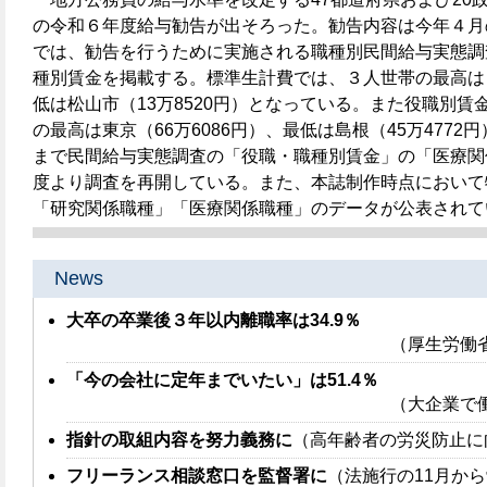
の令和６年度給与勧告が出そろった。勧告内容は今年４月
では、勧告を行うために実施される職種別民間給与実態調
種別賃金を掲載する。標準生計費では、３人世帯の最高はさ
低は松山市（13万8520円）となっている。また役職別
の最高は東京（66万6086円）、最低は島根（45万477
まで民間給与実態調査の「役職・職種別賃金」の「医療関
度より調査を再開している。また、本誌制作時点において
「研究関係職種」「医療関係職種」のデータが公表されて
News
大卒の卒業後３年以内離職率は34.9％
（厚生労働
「今の会社に定年までいたい」は51.4％
（大企業で
指針の取組内容を努力義務に
（高年齢者の労災防止に
フリーランス相談窓口を監督署に
（法施行の11月か