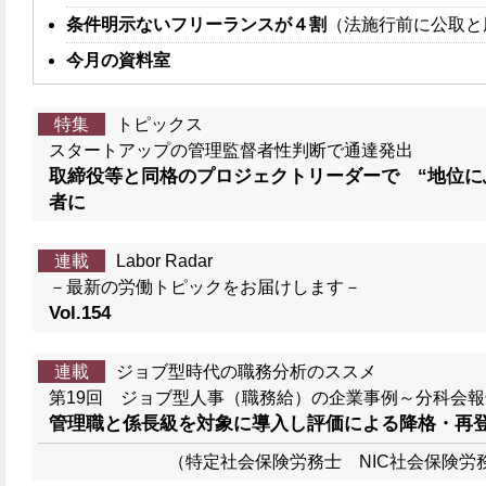
条件明示ないフリーランスが４割
（法施行前に公取と
今月の資料室
特集
トピックス
スタートアップの管理監督者性判断で通達発出
取締役等と同格のプロジェクトリーダーで “地位に
者に
連載
Labor Radar
－最新の労働トピックをお届けします－
Vol.154
連載
ジョブ型時代の職務分析のススメ
第19回 ジョブ型人事（職務給）の企業事例～分科会
管理職と係長級を対象に導入し評価による降格・再
（特定社会保険労務士 NIC社会保険