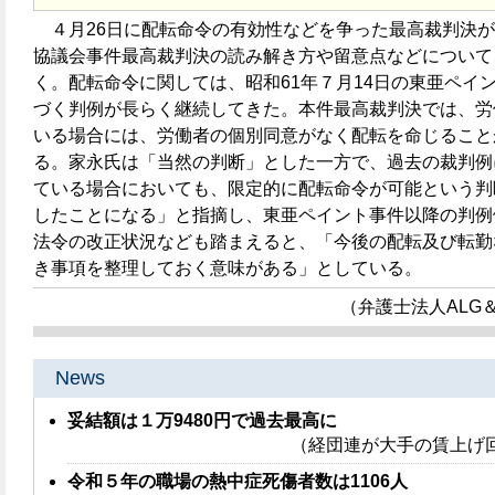
４月26日に配転命令の有効性などを争った最高裁判決が
協議会事件最高裁判決の読み解き方や留意点などについて
く。配転命令に関しては、昭和61年７月14日の東亜ペイ
づく判例が長らく継続してきた。本件最高裁判決では、労
いる場合には、労働者の個別同意がなく配転を命じること
る。家永氏は「当然の判断」とした一方で、過去の裁判例
ている場合においても、限定的に配転命令が可能という判
したことになる」と指摘し、東亜ペイント事件以降の判例
法令の改正状況なども踏まえると、「今後の配転及び転勤
き事項を整理しておく意味がある」としている。
（弁護士法人ALG＆
News
妥結額は１万9480円で過去最高に
（経団連が大手の賃上げ
令和５年の職場の熱中症死傷者数は1106人