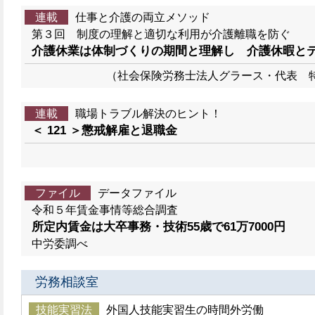
連載
仕事と介護の両立メソッド
第３回 制度の理解と適切な利用が介護離職を防ぐ
介護休業は体制づくりの期間と理解し 介護休暇と
（社会保険労務士法人グラース・代表 
連載
職場トラブル解決のヒント！
＜ 121 ＞懲戒解雇と退職金
ファイル
データファイル
令和５年賃金事情等総合調査
所定内賃金は大卒事務・技術55歳で61万7000円
中労委調べ
労務相談室
技能実習法
外国人技能実習生の時間外労働