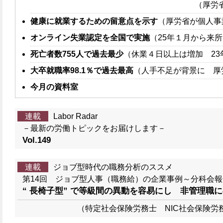
（厚労
健康に就業するための留意点を示す
（厚労省が個人事
オンライン失業認定を全国で実施
（25年１月から来
死亡者数755人で過去最少
（休業４日以上は増加 23
大卒就職率98.1％で過去最高
（人手不足が背景に 厚
今月の資料室
連載
Labor Radar
－最新の労働トピックをお届けします－
Vol.149
連載
ジョブ型時代の職務分析のススメ
第14回 ジョブ型人事（職務給）の企業事例～分科会
“ 長椅子型” で等級間の異動を容易にし 非管理職
（特定社会保険労務士 NIC社会保険