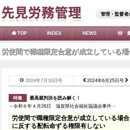
管理・監督者
TOP
INDEX
NEWS
特 
労使間で職種限定合意が成立している場合
2024年7月10日号
2024年6月25日号
特集
最高裁判決を読み解く！
－令和６年４月26日 滋賀県社会福祉協議会事件－
労使間で職種限定合意が成立している場合
に反する配転命ずる権限有しない