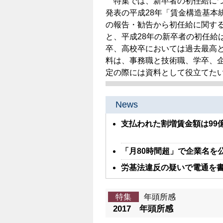
特集では、新卒者の初任給につ
発表の平成28年「賃金構造基本
の報告・勧告から初任給に関す
と、平成28年の新卒者の初任給
卒、高校卒においては過去最高
料は、事務職と技術職、学卒、
定の際には資料として役立てた
News
支払われた割増賃金額は99
「月80時間超」で企業名を
労基法違反の疑いで電通を
特集
年頭所感
2017 年頭所感