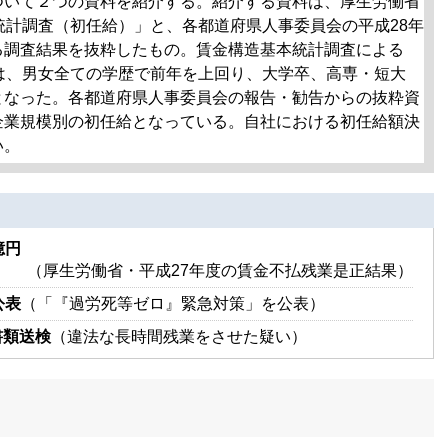
いて２つの資料を紹介する。紹介する資料は、厚生労働省
統計調査（初任給）」と、各都道府県人事委員会の平成28年
る調査結果を抜粋したもの。賃金構造基本統計調査による
は、男女全ての学歴で前年を上回り、大学卒、高専・短大
となった。各都道府県人事委員会の報告・勧告からの抜粋資
企業規模別の初任給となっている。自社における初任給額決
い。
億円
（厚生労働省・平成27年度の賃金不払残業是正結果）
公表
（「『過労死等ゼロ』緊急対策」を公表）
書類送検
（違法な長時間残業をさせた疑い）