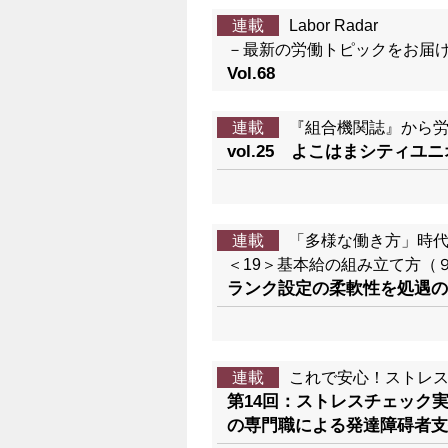
連載
Labor Radar
－最新の労働トピックをお届
Vol.68
連載
『組合機関誌』から
vol.25 よこはまシティユ
連載
「多様な働き方」時
＜19＞基本給の組み立て方（
ランク設定の柔軟性を処遇の
連載
これで安心！ストレ
第14回：ストレスチェック
の専門職による発達障碍者支