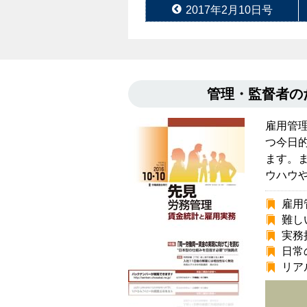
2017年2月10日号
管理・監督者
雇用管
つ今日
ます。
ウハウ
雇用
難し
実務
日常
リア